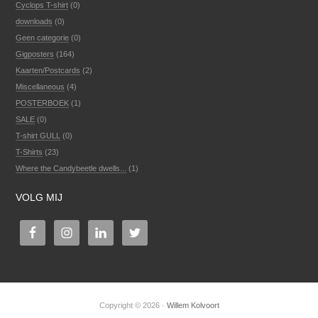
Cyclops T-shirt
(0)
downloads
(0)
Geen categorie
(0)
Gigposters
(164)
Kaarten/Postcards
(2)
Miscellaneous
(4)
POSTERBOEK
(1)
SALE
(0)
T-shirt GULL
(0)
T-Shirts
(23)
Where the Candybeetle dwells...
(1)
VOLG MIJ
Copyright © 2026 ·
Willem Kolvoort