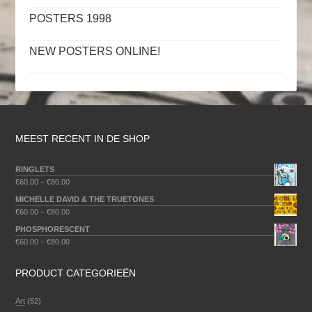
POSTERS 1998
NEW POSTERS ONLINE!
MEEST RECENT IN DE SHOP
RINGLETS
€
60.00
–
€
80.00
MICHELLE DAVID & THE TRUETONES
€
60.00
–
€
80.00
PHOSPHORESCENT
€
60.00
–
€
80.00
PRODUCT CATEGORIEËN
Art
(52)