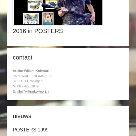
2016 in POSTERS
contact
Atelier Willem Kolvoort:
PAPIERMOLENLAAN 3-26
9721 GR Groningen
M
: 06 - 42252879
E
:
info@willemkolvoort.nl
nieuws
POSTERS 1999