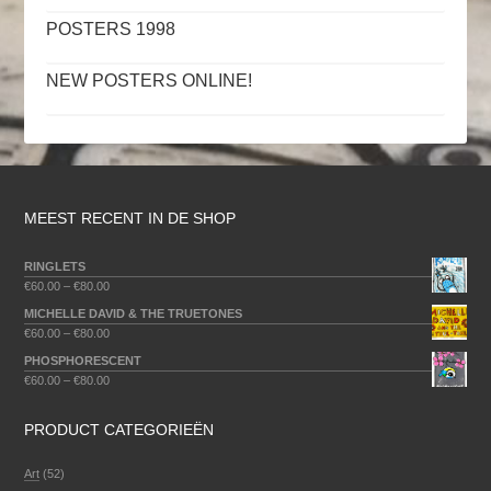
POSTERS 1998
NEW POSTERS ONLINE!
MEEST RECENT IN DE SHOP
RINGLETS
€
60.00
–
€
80.00
MICHELLE DAVID & THE TRUETONES
€
60.00
–
€
80.00
PHOSPHORESCENT
€
60.00
–
€
80.00
PRODUCT CATEGORIEËN
Art
(52)