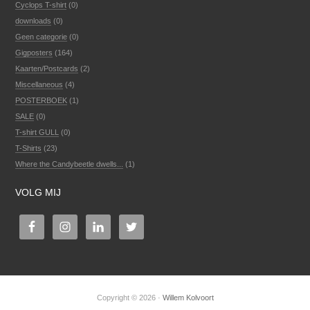
Cyclops T-shirt
(0)
downloads
(0)
Geen categorie
(0)
Gigposters
(164)
Kaarten/Postcards
(2)
Miscellaneous
(4)
POSTERBOEK
(1)
SALE
(0)
T-shirt GULL
(0)
T-Shirts
(23)
Where the Candybeetle dwells...
(1)
VOLG MIJ
Copyright © 2026 ·
Willem Kolvoort