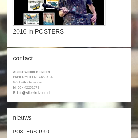
2016 in POSTERS
contact
Atelier Willem Kolvoort:
PAPIERMOLENLAAN 3-26
9721 GR Groningen
M
: 06 - 42252879
E
:
info@willemkolvoort.nl
nieuws
POSTERS 1999