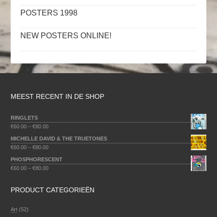
POSTERS 1998
NEW POSTERS ONLINE!
MEEST RECENT IN DE SHOP
RINGLETS
€
60.00
–
€
80.00
MICHELLE DAVID & THE TRUETONES
€
60.00
–
€
80.00
PHOSPHORESCENT
€
60.00
–
€
80.00
PRODUCT CATEGORIEËN
Art
(52)