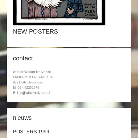
NEW POSTERS
contact
Atelier Willem Kolvoort:
PAPIERMOLENLAAN 3-26
9721 GR Groningen
M
: 06 - 42252879
E
:
info@willemkolvoort.nl
nieuws
POSTERS 1999