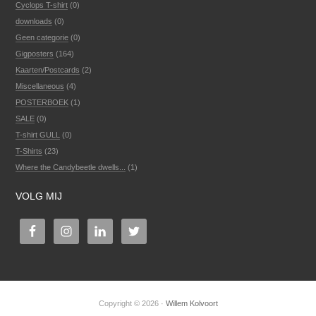
Cyclops T-shirt
(0)
downloads
(0)
Geen categorie
(0)
Gigposters
(164)
Kaarten/Postcards
(2)
Miscellaneous
(4)
POSTERBOEK
(1)
SALE
(0)
T-shirt GULL
(0)
T-Shirts
(23)
Where the Candybeetle dwells...
(1)
VOLG MIJ
Copyright © 2026 ·
Willem Kolvoort