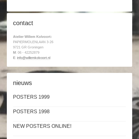
contact
Atelier Willem Kolvoort:
PAPIERMOLENLAAN 3-26
9721 GR Groningen
M
: 06 - 42252879
E
:
info@willemkolvoort.nl
nieuws
POSTERS 1999
POSTERS 1998
NEW POSTERS ONLINE!