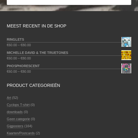
MEEST RECENT IN DE SHOP
RINGLETS
€
60.00
–
€
80.00
MICHELLE DAVID & THE TRUETONES
€
60.00
–
€
80.00
PHOSPHORESCENT
€
60.00
–
€
80.00
PRODUCT CATEGORIEËN
Art
(52)
Cyclops T-shirt
(0)
downloads
(0)
Geen categorie
(0)
Gigposters
(164)
Kaarten/Postcards
(2)