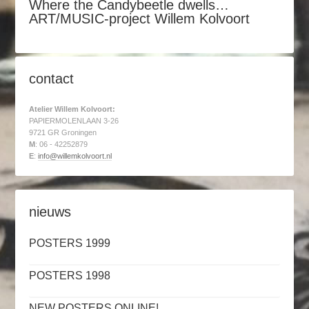
Where the Candybeetle dwells…
ART/MUSIC-project Willem Kolvoort
contact
Atelier Willem Kolvoort:
PAPIERMOLENLAAN 3-26
9721 GR Groningen
M
: 06 - 42252879
E
:
info@willemkolvoort.nl
nieuws
POSTERS 1999
POSTERS 1998
NEW POSTERS ONLINE!