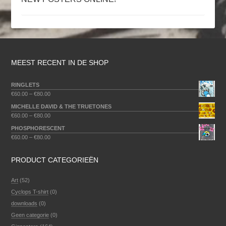
MEEST RECENT IN DE SHOP
RINGLETS
€
60.00
–
€
80.00
MICHELLE DAVID & THE TRUETONES
€
60.00
–
€
80.00
PHOSPHORESCENT
€
60.00
–
€
80.00
PRODUCT CATEGORIEËN
Art
(52)
Cyclops T-shirt
(0)
downloads
(0)
Geen categorie
(0)