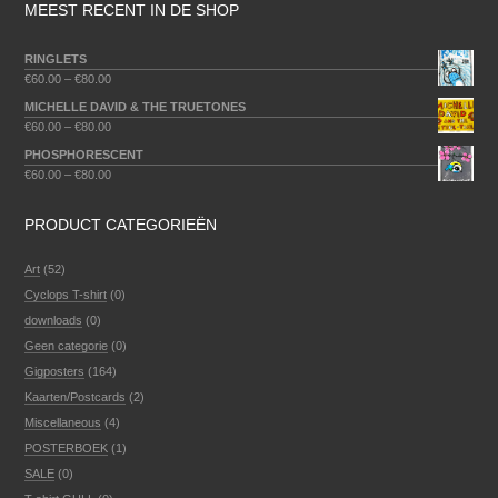
MEEST RECENT IN DE SHOP
RINGLETS
€
60.00
–
€
80.00
MICHELLE DAVID & THE TRUETONES
€
60.00
–
€
80.00
PHOSPHORESCENT
€
60.00
–
€
80.00
PRODUCT CATEGORIEËN
Art
(52)
Cyclops T-shirt
(0)
downloads
(0)
Geen categorie
(0)
Gigposters
(164)
Kaarten/Postcards
(2)
Miscellaneous
(4)
POSTERBOEK
(1)
SALE
(0)