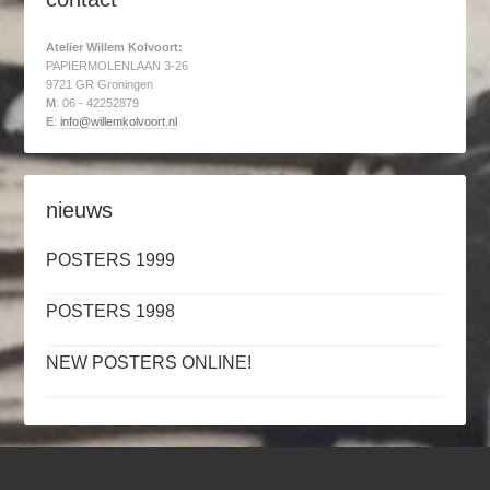
Atelier Willem Kolvoort:
PAPIERMOLENLAAN 3-26
9721 GR Groningen
M
: 06 - 42252879
E
:
info@willemkolvoort.nl
nieuws
POSTERS 1999
POSTERS 1998
NEW POSTERS ONLINE!