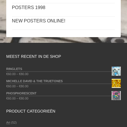
POSTERS 1998
NEW POSTERS ONLINE!
MEEST RECENT IN DE SHOP
RINGLETS
€
60.00
–
€
80.00
MICHELLE DAVID & THE TRUETONES
€
60.00
–
€
80.00
PHOSPHORESCENT
€
60.00
–
€
80.00
PRODUCT CATEGORIEËN
Art
(52)