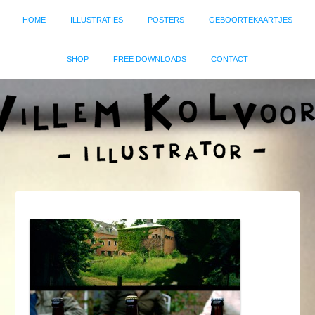
HOME
ILLUSTRATIES
POSTERS
GEBOORTEKAARTJES
SHOP
FREE DOWNLOADS
CONTACT