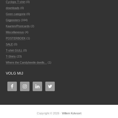
Cyclops T-shirt
(0)
downloads
(0)
Geen categorie
(0)
Gigposters
(164)
Kaarten/Postcards
(2)
Miscellaneous
(4)
POSTERBOEK
(1)
SALE
(0)
T-shirt GULL
(0)
T-Shirts
(23)
Where the Candybeetle dwells...
(1)
VOLG MIJ
Copyright © 2026 ·
Willem Kolvoort