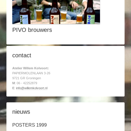
PIVO brouwers
contact
Atelier Willem Kolvoort:
PAPIERMOLENLAAN 3-26
9721 GR Groningen
M
: 06 - 42252879
E
:
info@willemkolvoort.nl
nieuws
POSTERS 1999