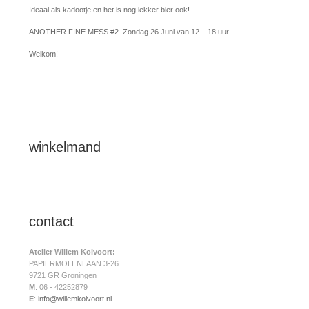
Special 3-pack van PIVO brouwers ook
te koop tijdens ANOTHER FINE MESS
#2
Tijdens de open dag op zondag 26 juni zijn er ook speciale gelimiteerde 3-
packs van PIVO brouwers te koop met etiketten van mijn hand.
Ideaal als kadootje en het is nog lekker bier ook!
ANOTHER FINE MESS #2 Zondag 26 Juni van 12 – 18 uur.
Welkom!