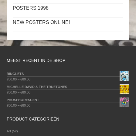
POSTERS 1998
NEW POSTERS ONLINE!
MEEST RECENT IN DE SHOP
RINGLETS
€
60.00
–
€
80.00
MICHELLE DAVID & THE TRUETONES
€
60.00
–
€
80.00
PHOSPHORESCENT
€
60.00
–
€
80.00
PRODUCT CATEGORIEËN
Art
(52)