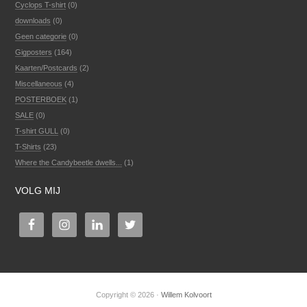
Cyclops T-shirt
(0)
downloads
(0)
Geen categorie
(0)
Gigposters
(164)
Kaarten/Postcards
(2)
Miscellaneous
(4)
POSTERBOEK
(1)
SALE
(0)
T-shirt GULL
(0)
T-Shirts
(23)
Where the Candybeetle dwells...
(1)
VOLG MIJ
Copyright © 2026 ·
Willem Kolvoort