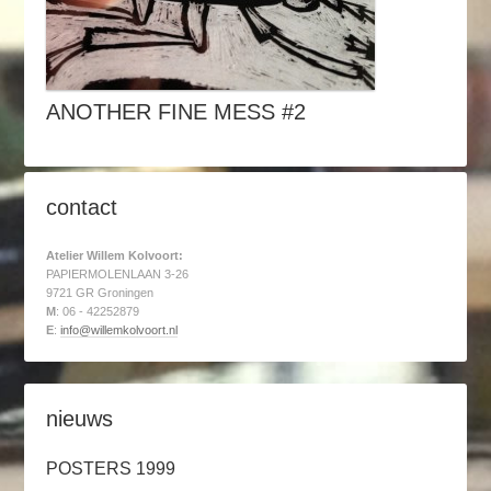
ANOTHER FINE MESS #2
contact
Atelier Willem Kolvoort:
PAPIERMOLENLAAN 3-26
9721 GR Groningen
M
: 06 - 42252879
E
:
info@willemkolvoort.nl
nieuws
POSTERS 1999