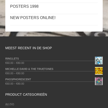
POSTERS 1998
NEW POSTERS ONLINE!
MEEST RECENT IN DE SHOP
RINGLETS
€
60.00
–
€
80.00
MICHELLE DAVID & THE TRUETONES
€
60.00
–
€
80.00
PHOSPHORESCENT
€
60.00
–
€
80.00
PRODUCT CATEGORIEËN
Art
(52)