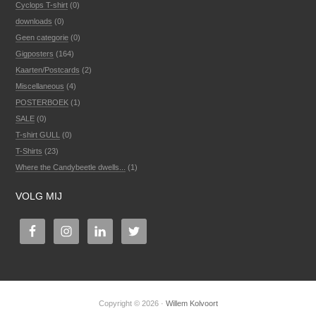
Cyclops T-shirt
(0)
downloads
(0)
Geen categorie
(0)
Gigposters
(164)
Kaarten/Postcards
(2)
Miscellaneous
(4)
POSTERBOEK
(1)
SALE
(0)
T-shirt GULL
(0)
T-Shirts
(23)
Where the Candybeetle dwells...
(1)
VOLG MIJ
Copyright © 2026 ·
Willem Kolvoort