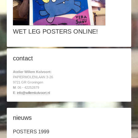
WET LEG POSTERS ONLINE!
contact
Atelier Willem Kolvoort:
PAPIERMOLENLAAN 3-26
9721 GR Groningen
M
: 06 - 42252879
E
:
info@willemkolvoort.nl
nieuws
POSTERS 1999