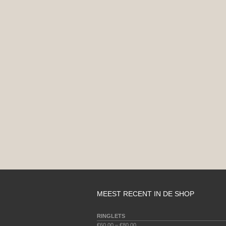
MEEST RECENT IN DE SHOP
RINGLETS
€
60.00
–
€
80.00