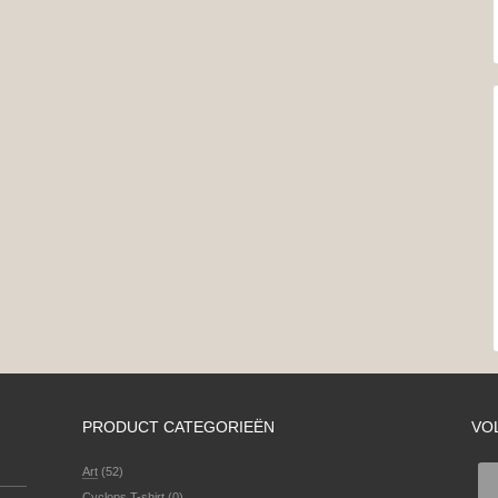
PRODUCT CATEGORIEËN
VO
Art
(52)
Cyclops T-shirt
(0)