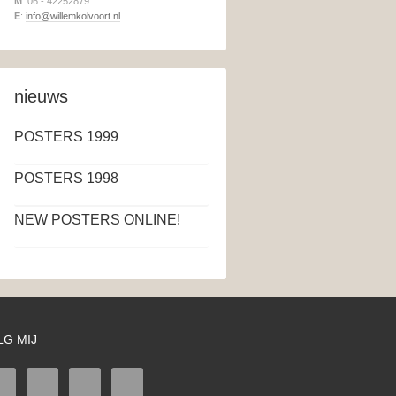
M
: 06 - 42252879
E
:
info@willemkolvoort.nl
nieuws
POSTERS 1999
POSTERS 1998
NEW POSTERS ONLINE!
LG MIJ