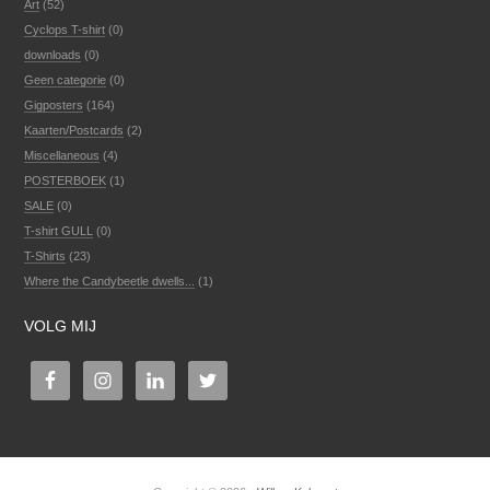
Art
(52)
Cyclops T-shirt
(0)
downloads
(0)
Geen categorie
(0)
Gigposters
(164)
Kaarten/Postcards
(2)
Miscellaneous
(4)
POSTERBOEK
(1)
SALE
(0)
T-shirt GULL
(0)
T-Shirts
(23)
Where the Candybeetle dwells...
(1)
VOLG MIJ