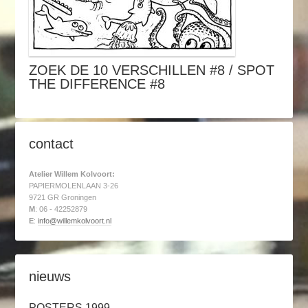
ZOEK DE 10 VERSCHILLEN #8 / SPOT
THE DIFFERENCE #8
contact
Atelier Willem Kolvoort:
PAPIERMOLENLAAN 3-26
9721 GR Groningen
M
: 06 - 42252879
E
:
info@willemkolvoort.nl
nieuws
POSTERS 1999