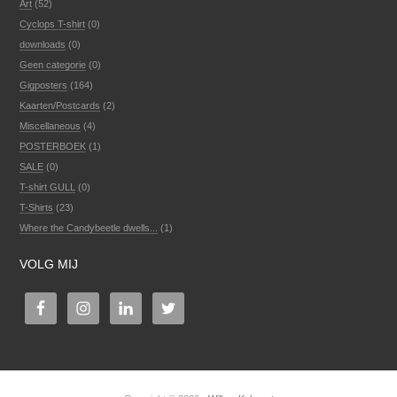
Art
(52)
Cyclops T-shirt
(0)
downloads
(0)
Geen categorie
(0)
Gigposters
(164)
Kaarten/Postcards
(2)
Miscellaneous
(4)
POSTERBOEK
(1)
SALE
(0)
T-shirt GULL
(0)
T-Shirts
(23)
Where the Candybeetle dwells...
(1)
VOLG MIJ