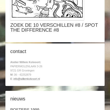
ZOEK DE 10 VERSCHILLEN #8 / SPOT
THE DIFFERENCE #8
contact
Atelier Willem Kolvoort:
PAPIERMOLENLAAN 3-26
9721 GR Groningen
M
: 06 - 42252879
E
:
info@willemkolvoort.nl
nieuws
POSTERS 1999