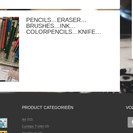
PENCILS…ERASER…
BRUSHES…INK…
COLORPENCILS…KNIFE…
PRODUCT CATEGORIEËN
VO
Art
(52)
Cyclops T-shirt
(0)