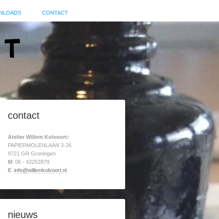
NLOADS
CONTACT
contact
Atelier Willem Kolvoort:
PAPIERMOLENLAAN 3-26
9721 GR Groningen
M
: 06 - 42252879
E
:
info@willemkolvoort.nl
nieuws