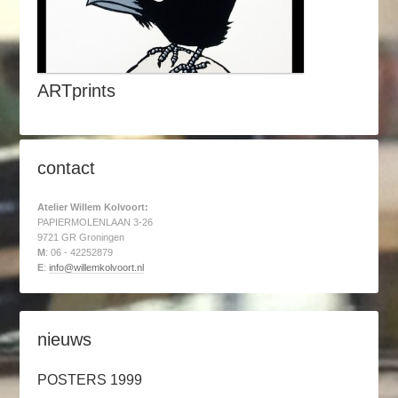
ARTprints
contact
Atelier Willem Kolvoort:
PAPIERMOLENLAAN 3-26
9721 GR Groningen
M
: 06 - 42252879
E
:
info@willemkolvoort.nl
nieuws
POSTERS 1999