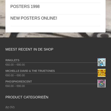
POSTERS 1998
NEW POSTERS ONLINE!
MEEST RECENT IN DE SHOP
RINGLETS
€
60.00
–
€
80.00
MICHELLE DAVID & THE TRUETONES
€
60.00
–
€
80.00
PHOSPHORESCENT
€
60.00
–
€
80.00
PRODUCT CATEGORIEËN
Art
(52)