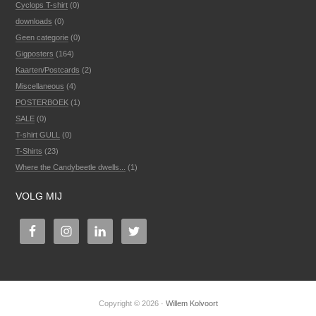
Cyclops T-shirt
(0)
downloads
(0)
Geen categorie
(0)
Gigposters
(164)
Kaarten/Postcards
(2)
Miscellaneous
(4)
POSTERBOEK
(1)
SALE
(0)
T-shirt GULL
(0)
T-Shirts
(23)
Where the Candybeetle dwells...
(1)
VOLG MIJ
Copyright © 2026 ·
Willem Kolvoort