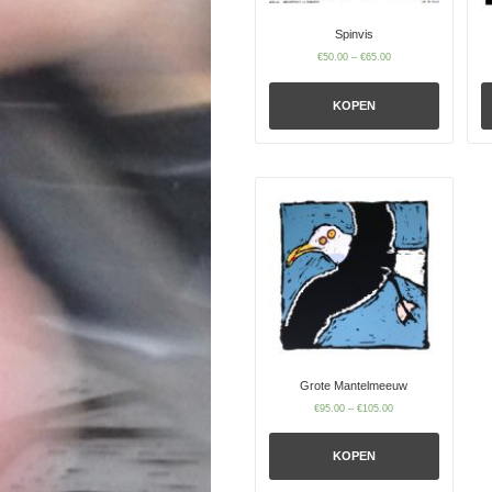
Spinvis
€
50.00
–
€
65.00
KOPEN
Grote Mantelmeeuw
€
95.00
–
€
105.00
KOPEN