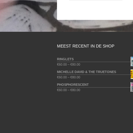
MEEST RECENT IN DE SHOP
RINGLETS
€
60.00
–
€
80.00
MICHELLE DAVID & THE TRUETONES
€
60.00
–
€
80.00
PHOSPHORESCENT
€
60.00
–
€
80.00