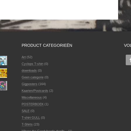
PRODUCT CATEGORIEËN
VO
Art
(52)
Cyclops T-shirt
(0)
downloads
(0)
Geen categorie
(0)
Gigposters
(164)
Kaarten/Postcards
(2)
Miscellaneous
(4)
POSTERBOEK
(1)
SALE
(0)
T-shirt GULL
(0)
T-Shirts
(23)