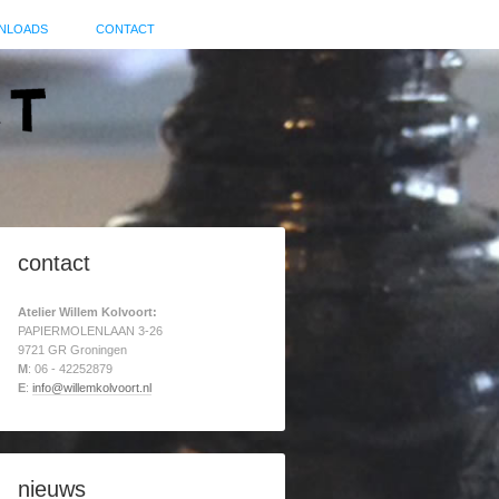
NLOADS
CONTACT
contact
Atelier Willem Kolvoort:
PAPIERMOLENLAAN 3-26
9721 GR Groningen
M
: 06 - 42252879
E
:
info@willemkolvoort.nl
nieuws