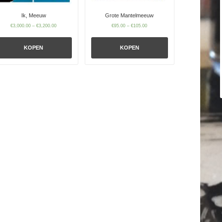
Ik, Meeuw
Grote Mantelmeeuw
€
3,000.00
–
€
3,200.00
€
95.00
–
€
105.00
KOPEN
KOPEN