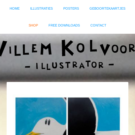
HOME
ILLUSTRATIES
POSTERS
GEBOORTEKAARTJES
SHOP
FREE DOWNLOADS
CONTACT