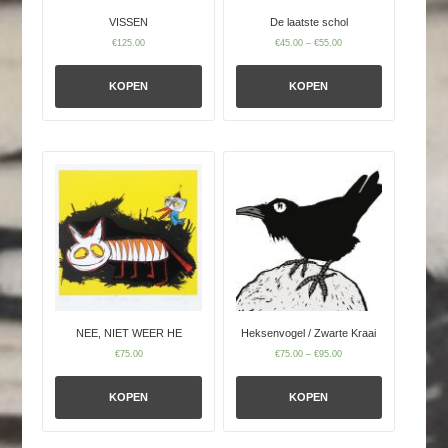
VISSEN
De laatste schol
€
125.00
€
45.00
–
€
55.00
KOPEN
KOPEN
NEE, NIET WEER HE
Heksenvogel / Zwarte Kraai
€
75.00
€
75.00
–
€
95.00
KOPEN
KOPEN