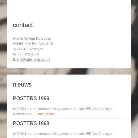
contact
Atelier Willem Kolvoort:
PAPIERMOLENLAAN 3-26
9721 GR Groningen
M
: 06 - 42252879
E
:
info@willemkolvoort.nl
nieuws
POSTERS 1999
In 1990 I started screenprinting posters for club VERA in Groningen,
Netherlands …
Lees verder
POSTERS 1998
In 1990 I started screenprinting posters for club VERA in Groningen,