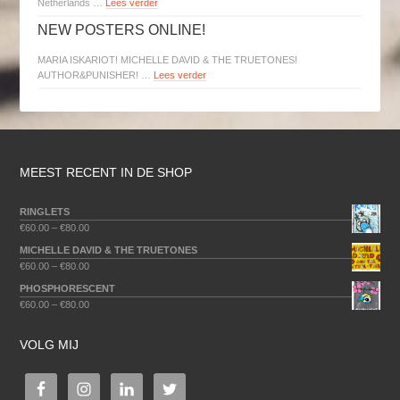
Netherlands …
Lees verder
NEW POSTERS ONLINE!
MARIA ISKARIOT! MICHELLE DAVID & THE TRUETONES!
AUTHOR&PUNISHER! …
Lees verder
MEEST RECENT IN DE SHOP
RINGLETS
€
60.00
–
€
80.00
MICHELLE DAVID & THE TRUETONES
€
60.00
–
€
80.00
PHOSPHORESCENT
€
60.00
–
€
80.00
VOLG MIJ