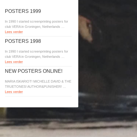
POSTERS 1999
In 1990 I started screenprinting posters for
club VERA in Groningen, Netherlands …
Lees verder
POSTERS 1998
In 1990 I started screenprinting posters for
club VERA in Groningen, Netherlands …
Lees verder
NEW POSTERS ONLINE!
MARIA ISKARIOT! MICHELLE DAVID & THE
TRUETONES! AUTHOR&PUNISHER! …
Lees verder