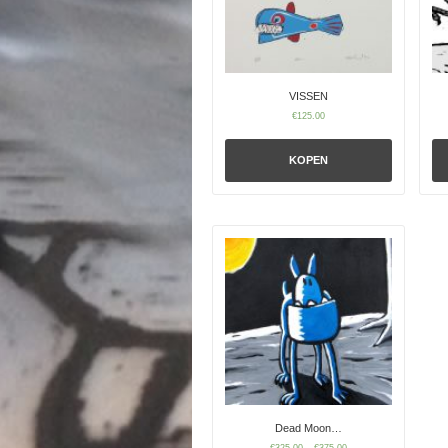
VISSEN
€
125.00
KOPEN
Dead Moon…
€
325.00
–
€
375.00