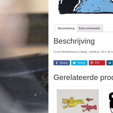
Beschrijving
Extra informatie
Beschrijving
Grote Mantelmeeuw (vliegt), zeefdruk, 40 x 40 c
Share
Tweet
Pin
Gerelateerde pro