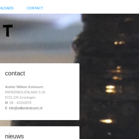
NLOADS
CONTACT
contact
Atelier Willem Kolvoort:
PAPIERMOLENLAAN 3-26
9721 GR Groningen
M
: 06 - 42252879
E
:
info@willemkolvoort.nl
nieuws