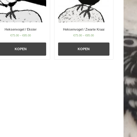
Heksenvogel / Ekster
Heksenvogel / Zwarte Kraai
€
75.00
–
€
95.00
€
75.00
–
€
95.00
KOPEN
KOPEN