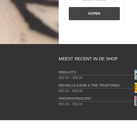
KOPEN
MEEST RECENT IN DE SHOP
RINGLETS
€
60.00
–
€
80.00
MICHELLE DAVID & THE TRUETONES
€
60.00
–
€
80.00
PHOSPHORESCENT
€
60.00
–
€
80.00