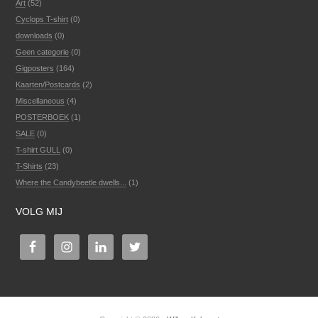
Art
(52)
Cyclops T-shirt
(0)
downloads
(0)
Geen categorie
(0)
Gigposters
(164)
Kaarten/Postcards
(2)
Miscellaneous
(4)
POSTERBOEK
(1)
SALE
(0)
T-shirt GULL
(0)
T-Shirts
(23)
Where the Candybeetle dwells...
(1)
VOLG MIJ