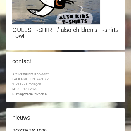
GULLS T-SHIRT / also children’s T-shirts
now!
contact
Atelier Willem Kolvoort:
PAPIERMOLENLAAN 3-26
9721 GR Groningen
M
: 06 - 42252879
E
:
info@willemkolvoort.nl
nieuws
POSTERS 1999