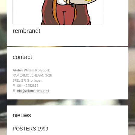
rembrandt
contact
Atelier Willem Kolvoort:
PAPIERMOLENLAAN 3-26
9721 GR Groningen
M
: 06 - 42252879
E
:
info@willemkolvoort.nl
nieuws
POSTERS 1999