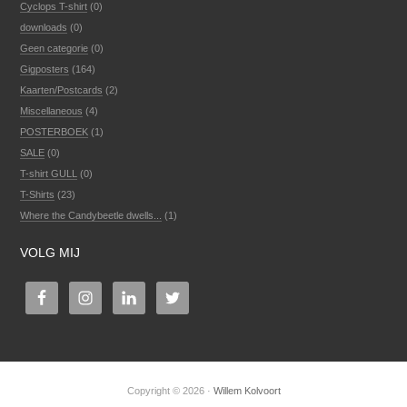
Cyclops T-shirt
(0)
downloads
(0)
Geen categorie
(0)
Gigposters
(164)
Kaarten/Postcards
(2)
Miscellaneous
(4)
POSTERBOEK
(1)
SALE
(0)
T-shirt GULL
(0)
T-Shirts
(23)
Where the Candybeetle dwells...
(1)
VOLG MIJ
Copyright © 2026 ·
Willem Kolvoort