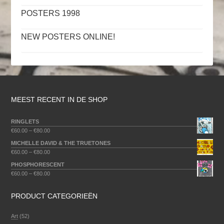
POSTERS 1998
NEW POSTERS ONLINE!
MEEST RECENT IN DE SHOP
RINGLETS
€
60.00
–
€
80.00
MICHELLE DAVID & THE TRUETONES
€
60.00
–
€
80.00
PHOSPHORESCENT
€
60.00
–
€
80.00
PRODUCT CATEGORIEËN
Art
(52)