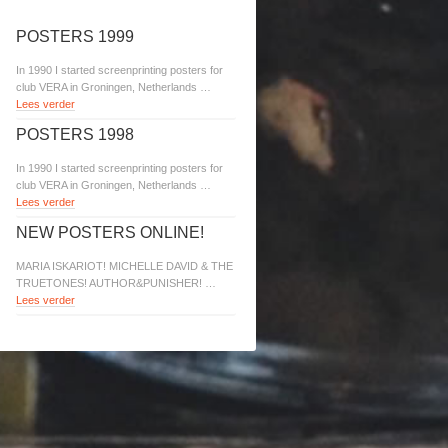
POSTERS 1999
In 1990 I started screenprinting posters for
club VERA in Groningen, Netherlands …
Lees verder
POSTERS 1998
In 1990 I started screenprinting posters for
club VERA in Groningen, Netherlands …
Lees verder
NEW POSTERS ONLINE!
MARIA ISKARIOT! MICHELLE DAVID & THE
TRUETONES! AUTHOR&PUNISHER! …
Lees verder