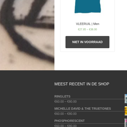
VLEERUIL | Men
€
27.95
–
€
38.00
NIET IN VOORRAAD
MEEST RECENT IN DE SHOP
RINGLETS
€
60.00
–
€
80.00
MICHELLE DAVID & THE TRUETONES
€
60.00
–
€
80.00
PHOSPHORESCENT
€
60.00
–
€
80.00