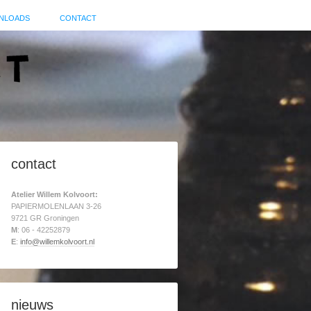
NLOADS
CONTACT
contact
Atelier Willem Kolvoort:
PAPIERMOLENLAAN 3-26
9721 GR Groningen
M
: 06 - 42252879
E
:
info@willemkolvoort.nl
nieuws