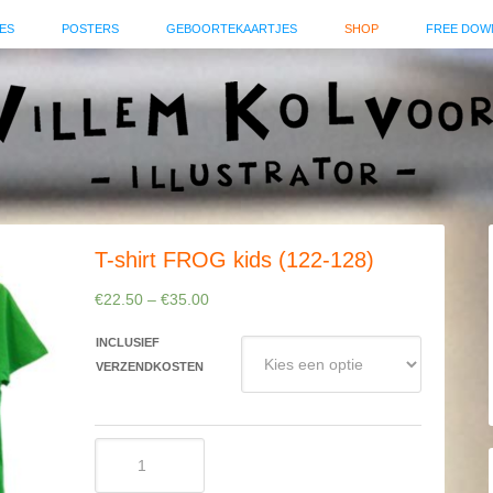
ES
POSTERS
GEBOORTEKAARTJES
SHOP
FREE DOW
T-shirt FROG kids (122-128)
€
22.50
–
€
35.00
INCLUSIEF
VERZENDKOSTEN
T-
shirt
FROG