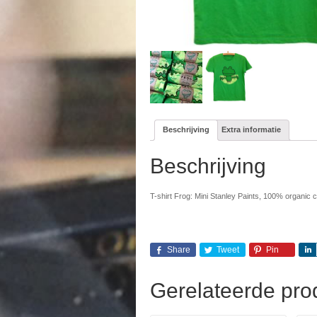
Beschrijving
Extra informatie
Beschrijving
T-shirt Frog: Mini Stanley Paints, 100% organic cot
Share
Tweet
Pin
Gerelateerde pro