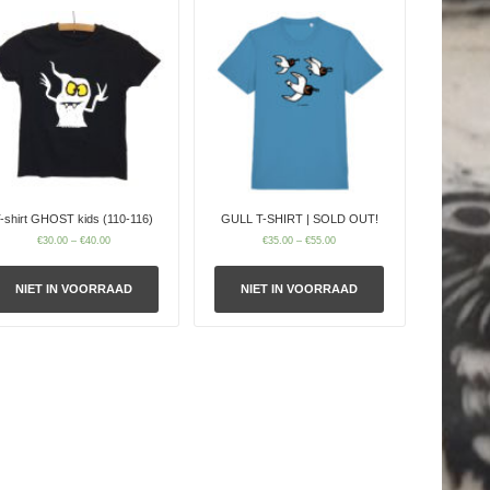
-shirt GHOST kids (110-116)
GULL T-SHIRT | SOLD OUT!
€
30.00
–
€
40.00
€
35.00
–
€
55.00
NIET IN VOORRAAD
NIET IN VOORRAAD