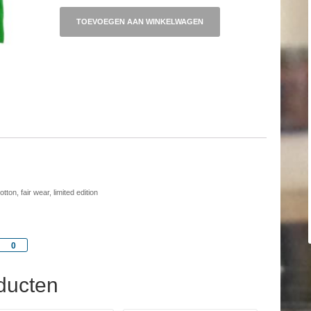
kids
(122-
TOEVOEGEN AAN WINKELWAGEN
128)
aantal
ton, fair wear, limited edition
Share
0
ducten