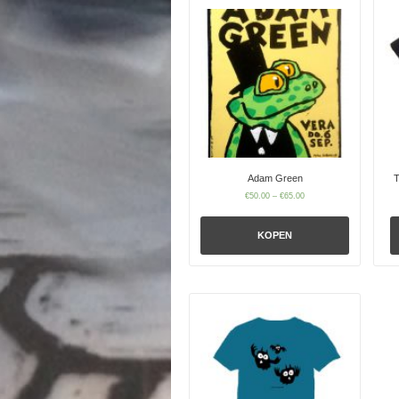
Adam Green
T
€
50.00
–
€
65.00
KOPEN