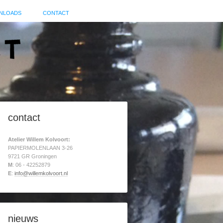
NLOADS
CONTACT
contact
Atelier Willem Kolvoort:
PAPIERMOLENLAAN 3-26
9721 GR Groningen
M
: 06 - 42252879
E
:
info@willemkolvoort.nl
nieuws