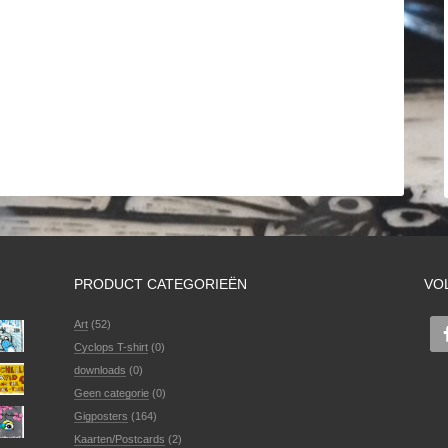
PRODUCT CATEGORIEËN
VO
Art
(52)
Cyclops T-shirt
(0)
downloads
(0)
Geen categorie
(0)
Gigposters
(164)
Kaarten/Postcards
(2)