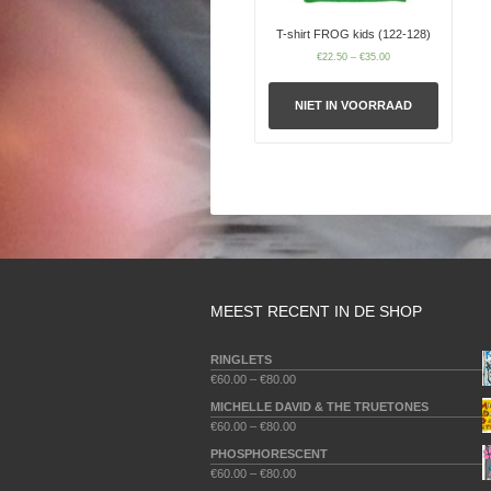
T-shirt FROG kids (122-128)
€
22.50
–
€
35.00
NIET IN VOORRAAD
MEEST RECENT IN DE SHOP
RINGLETS
€
60.00
–
€
80.00
MICHELLE DAVID & THE TRUETONES
€
60.00
–
€
80.00
PHOSPHORESCENT
€
60.00
–
€
80.00