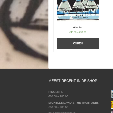
Atlanter
€
45.00
–
€
57.00
KOPEN
MEEST RECENT IN DE SHOP
RINGLETS
€
60.00
–
€
80.00
MICHELLE DAVID & THE TRUETONES
€
60.00
–
€
80.00