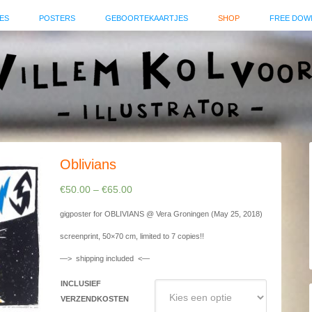
ES
POSTERS
GEBOORTEKAARTJES
SHOP
FREE DOW
Oblivians
€
50.00
–
€
65.00
gigposter for OBLIVIANS @ Vera Groningen (May 25, 2018)
screenprint, 50×70 cm, limited to 7 copies!!
—> shipping included <—
INCLUSIEF
VERZENDKOSTEN