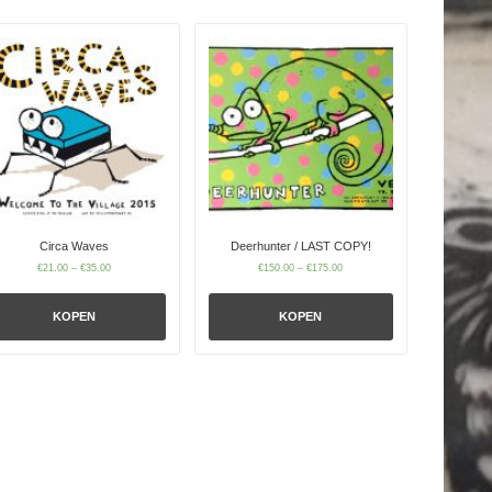
Circa Waves
Deerhunter / LAST COPY!
€
21.00
–
€
35.00
€
150.00
–
€
175.00
KOPEN
KOPEN