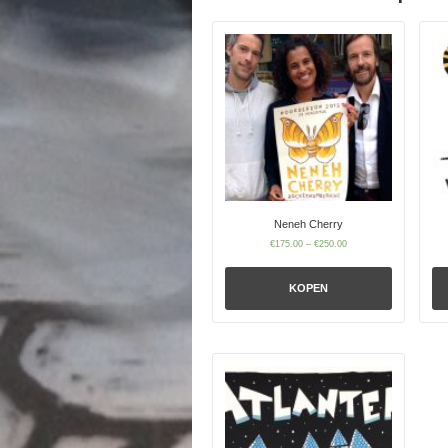
Neneh Cherry
€
175.00
–
€
250.00
KOPEN