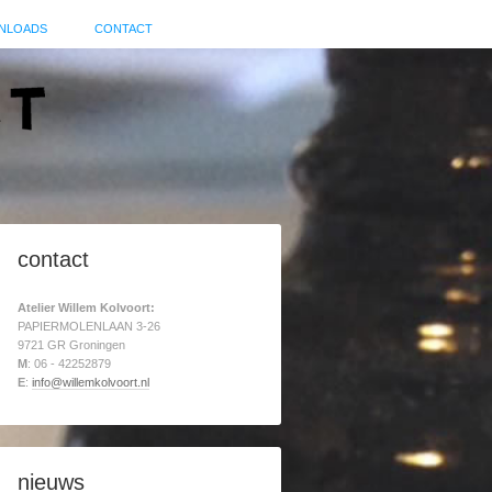
NLOADS
CONTACT
contact
Atelier Willem Kolvoort:
PAPIERMOLENLAAN 3-26
9721 GR Groningen
M
: 06 - 42252879
E
:
info@willemkolvoort.nl
nieuws