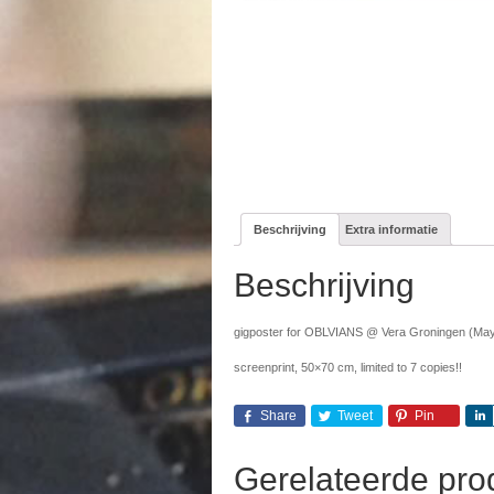
Beschrijving
Extra informatie
Beschrijving
gigposter for OBLVIANS @ Vera Groningen (May
screenprint, 50×70 cm, limited to 7 copies!!
Share
Tweet
Pin
Gerelateerde pro