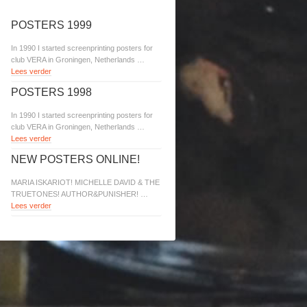
POSTERS 1999
In 1990 I started screenprinting posters for
club VERA in Groningen, Netherlands …
Lees verder
POSTERS 1998
In 1990 I started screenprinting posters for
club VERA in Groningen, Netherlands …
Lees verder
NEW POSTERS ONLINE!
MARIA ISKARIOT! MICHELLE DAVID & THE
TRUETONES! AUTHOR&PUNISHER! …
Lees verder