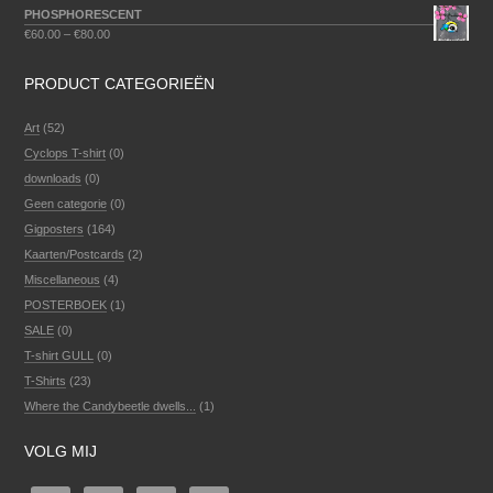
PHOSPHORESCENT
€
60.00
–
€
80.00
PRODUCT CATEGORIEËN
Art
(52)
Cyclops T-shirt
(0)
downloads
(0)
Geen categorie
(0)
Gigposters
(164)
Kaarten/Postcards
(2)
Miscellaneous
(4)
POSTERBOEK
(1)
SALE
(0)
T-shirt GULL
(0)
T-Shirts
(23)
Where the Candybeetle dwells...
(1)
VOLG MIJ