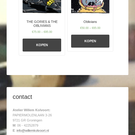
THE GORIES & THE
Oblivians
OBLIVIANS
€
50.00
–
€
65.00
€
75.00
–
€
95.00
KOPEN
KOPEN
contact
Atelier Willem Kolvoort:
PAPIERMOLENLAAN 3-26
9721 GR Groningen
M
: 06 - 42252879
E
:
info@willemkolvoort.nl