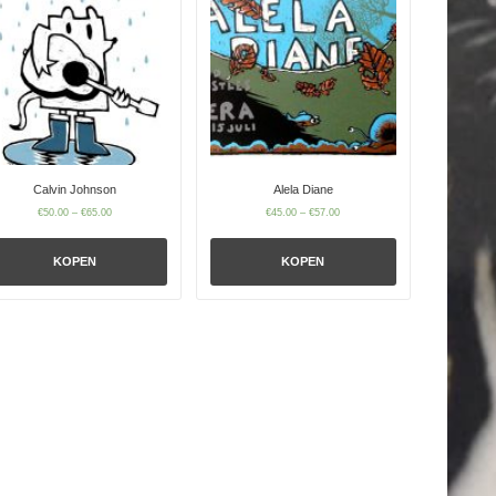
Calvin Johnson
Alela Diane
€
50.00
–
€
65.00
€
45.00
–
€
57.00
KOPEN
KOPEN