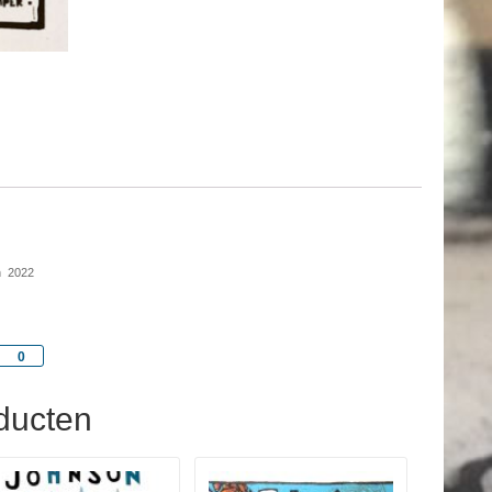
n 2022
Share
0
ducten