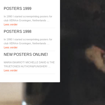
POSTERS 1999
In 1990 I started screenprinting posters for
club VERA in Groningen, Netherlands …
Lees verder
POSTERS 1998
In 1990 I started screenprinting posters for
club VERA in Groningen, Netherlands …
Lees verder
NEW POSTERS ONLINE!
MARIA ISKARIOT! MICHELLE DAVID & THE
TRUETONES! AUTHOR&PUNISHER! …
Lees verder