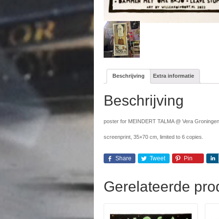
Beschrijving
Extra informatie
Beschrijving
poster for MEINDERT TALMA @ Vera Groninge
screenprint, 35×70 cm, limited to 6 copies.
Share
Tweet
Pin
Gerelateerde pro