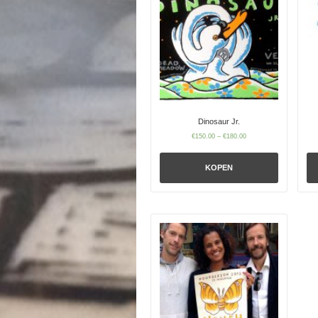
Dinosaur Jr.
€
150.00
–
€
180.00
KOPEN