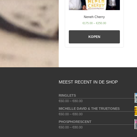
Neneh Cherry
€
175.00
–
€
250.00
KOPEN
MEEST RECENT IN DE SHOP
RINGLETS
€
60.00
–
€
80.00
MICHELLE DAVID & THE TRUETONES
€
60.00
–
€
80.00
PHOSPHORESCENT
€
60.00
–
€
80.00