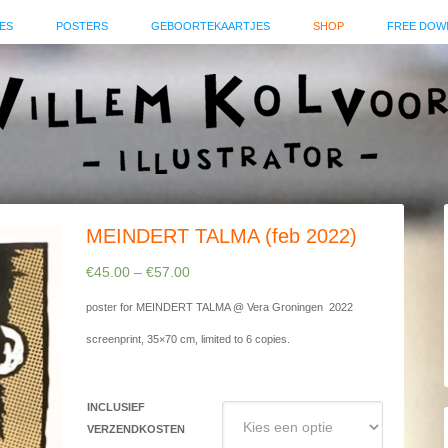
ES
POSTERS
GEBOORTEKAARTJES
SHOP
FREE DOW
MEINDERT TALMA (feb 2022)
€
45.00
–
€
57.00
poster for MEINDERT TALMA @ Vera Groningen 2022
screenprint, 35×70 cm, limited to 6 copies.
INCLUSIEF
VERZENDKOSTEN