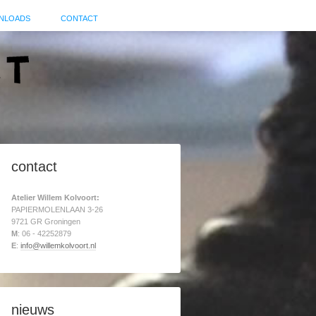
NLOADS
CONTACT
contact
Atelier Willem Kolvoort:
PAPIERMOLENLAAN 3-26
9721 GR Groningen
M
: 06 - 42252879
E
:
info@willemkolvoort.nl
nieuws