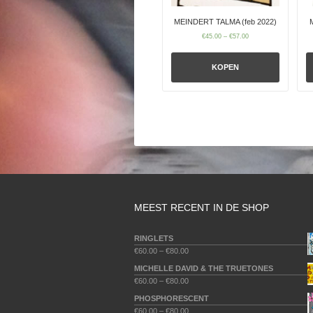
MEINDERT TALMA (feb 2022)
€
45.00
–
€
57.00
KOPEN
MEEST RECENT IN DE SHOP
RINGLETS
€
60.00
–
€
80.00
MICHELLE DAVID & THE TRUETONES
€
60.00
–
€
80.00
PHOSPHORESCENT
€
60.00
–
€
80.00