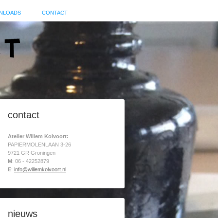
NLOADS
CONTACT
contact
Atelier Willem Kolvoort:
PAPIERMOLENLAAN 3-26
9721 GR Groningen
M
: 06 - 42252879
E
:
info@willemkolvoort.nl
nieuws