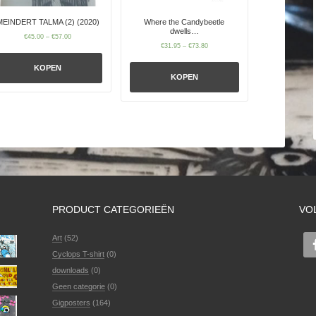
MEINDERT TALMA (2) (2020)
Where the Candybeetle
dwells…
€
45.00
–
€
57.00
€
31.95
–
€
73.80
KOPEN
KOPEN
PRODUCT CATEGORIEËN
VO
Art
(52)
Cyclops T-shirt
(0)
downloads
(0)
Geen categorie
(0)
Gigposters
(164)