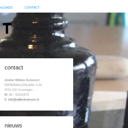
NLOADS
CONTACT
contact
Atelier Willem Kolvoort:
PAPIERMOLENLAAN 3-26
9721 GR Groningen
M
: 06 - 42252879
E
:
info@willemkolvoort.nl
nieuws