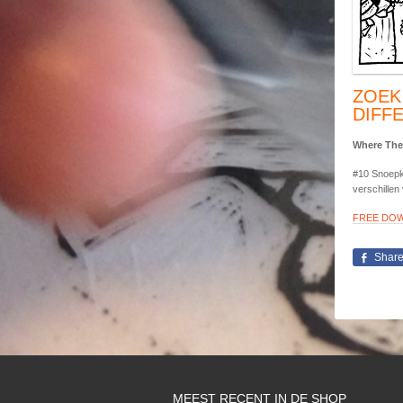
ZOEK
DIFF
Where The
#10 Snoepke
verschillen
FREE DO
Shar
MEEST RECENT IN DE SHOP