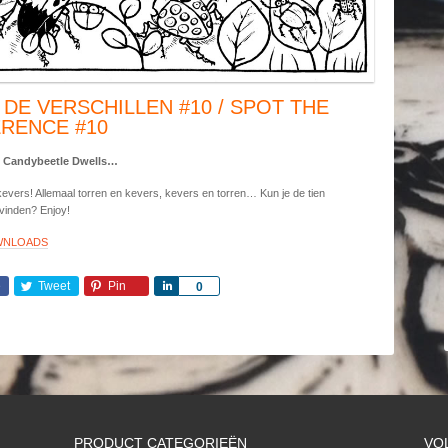
 DE VERSCHILLEN #10 / SPOT THE
ERENCE #10
 Candybeetle Dwells…
vers! Allemaal torren en kevers, kevers en torren… Kun je de tien
 vinden? Enjoy!
WNLOADS
e
Tweet
Pin
Share
0
PRODUCT CATEGORIEËN
VO