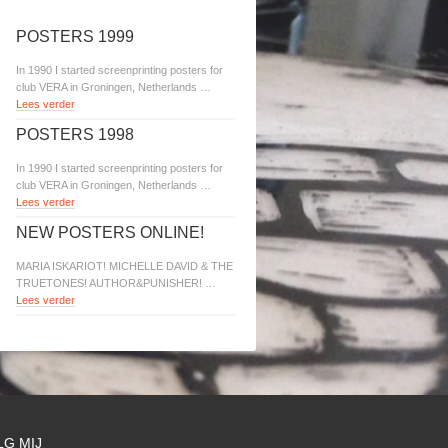
POSTERS 1999
In 1990 I started screenprinting posters for
club VERA in Groningen, Netherlands …
Lees verder
POSTERS 1998
In 1990 I started screenprinting posters for
club VERA in Groningen, Netherlands …
Lees verder
NEW POSTERS ONLINE!
MARIA ISKARIOT! MICHELLE DAVID & THE
TRUETONES! AUTHOR&PUNISHER! …
Lees verder
LG MIJ