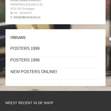
Atelier Willem Kolvoort:
PAPIERMOLENLAAN 3-26
9721 GR Groningen
M
: 06 - 42252879
E
:
info@willemkolvoort.nl
nieuws
POSTERS 1999
POSTERS 1998
NEW POSTERS ONLINE!
MEEST RECENT IN DE SHOP