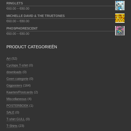
RINGLETS
€
60.00
–
€
80.00
MICHELLE DAVID & THE TRUETONES
€
60.00
–
€
80.00
PHOSPHORESCENT
€
60.00
–
€
80.00
PRODUCT CATEGORIEËN
Art
(52)
Cyclops T-shirt
(0)
downloads
(0)
Geen categorie
(0)
Gigposters
(164)
Kaarten/Postcards
(2)
Miscellaneous
(4)
POSTERBOEK
(1)
SALE
(0)
T-shirt GULL
(0)
T-Shirts
(23)