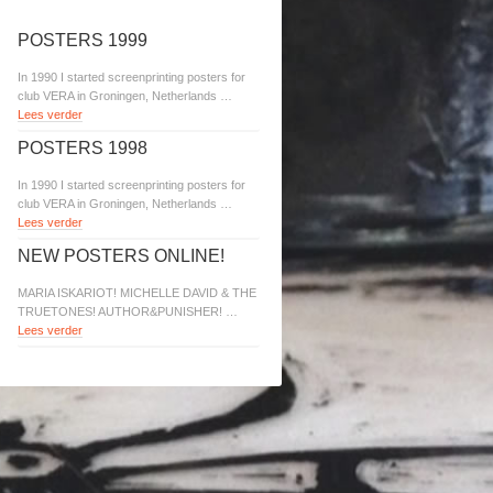
POSTERS 1999
In 1990 I started screenprinting posters for
club VERA in Groningen, Netherlands …
Lees verder
POSTERS 1998
In 1990 I started screenprinting posters for
club VERA in Groningen, Netherlands …
Lees verder
NEW POSTERS ONLINE!
MARIA ISKARIOT! MICHELLE DAVID & THE
TRUETONES! AUTHOR&PUNISHER! …
Lees verder