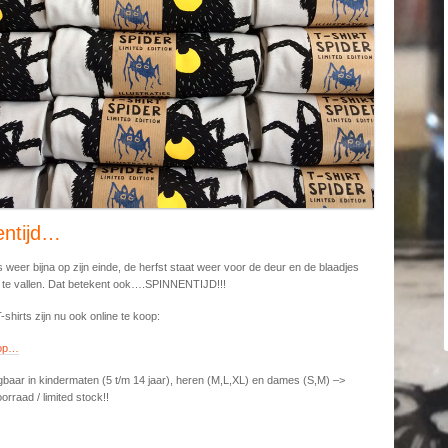
entijd…
 weer bijna op zijn einde, de herfst staat weer voor de deur en de blaadjes
l te vallen. Dat betekent ook….SPINNENTIJD!!!
-shirts zijn nu ook online te koop:
hop…
gbaar in kindermaten (5 t/m 14 jaar), heren (M,L,XL) en dames (S,M) –>
orraad / limited stock!!