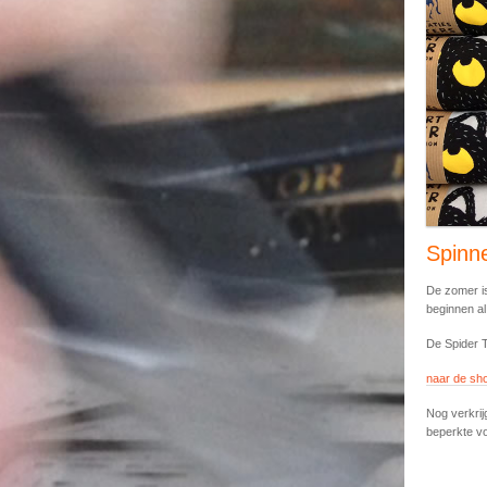
Spinn
De zomer is
beginnen a
De Spider T
naar de s
Nog verkrij
beperkte vo