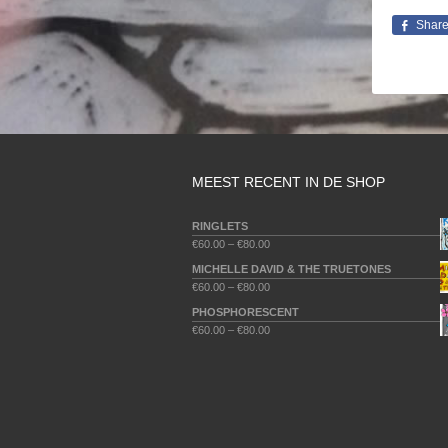
Shar
MEEST RECENT IN DE SHOP
RINGLETS
€
60.00
–
€
80.00
MICHELLE DAVID & THE TRUETONES
€
60.00
–
€
80.00
PHOSPHORESCENT
€
60.00
–
€
80.00