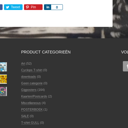
e
Tweet
Pin
Share
0
PRODUCT CATEGORIEËN
VO
Art
(52)
Cyclops T-shirt
(0)
downloads
(0)
Geen categorie
(0)
Gigposters
(164)
Kaarten/Postcards
(2)
Miscellaneous
(4)
POSTERBOEK
(1)
SALE
(0)
T-shirt GULL
(0)