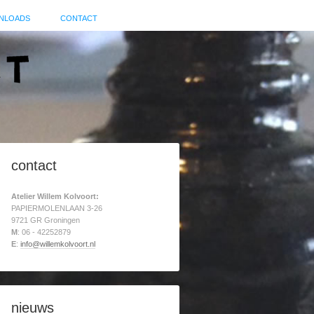
NLOADS
CONTACT
contact
Atelier Willem Kolvoort:
PAPIERMOLENLAAN 3-26
9721 GR Groningen
M
: 06 - 42252879
E
:
info@willemkolvoort.nl
nieuws