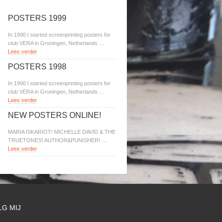
POSTERS 1999
In 1990 I started screenprinting posters for
club VERA in Groningen, Netherlands …
Lees verder
POSTERS 1998
In 1990 I started screenprinting posters for
club VERA in Groningen, Netherlands …
Lees verder
NEW POSTERS ONLINE!
MARIA ISKARIOT! MICHELLE DAVID & THE
TRUETONES! AUTHOR&PUNISHER! …
Lees verder
LG MIJ