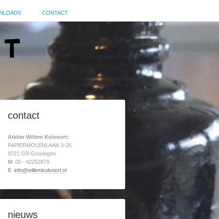
NLOADS
CONTACT
contact
Atelier Willem Kolvoort:
PAPIERMOLENLAAN 3-26
9721 GR Groningen
M
: 06 - 42252879
E
:
info@willemkolvoort.nl
nieuws