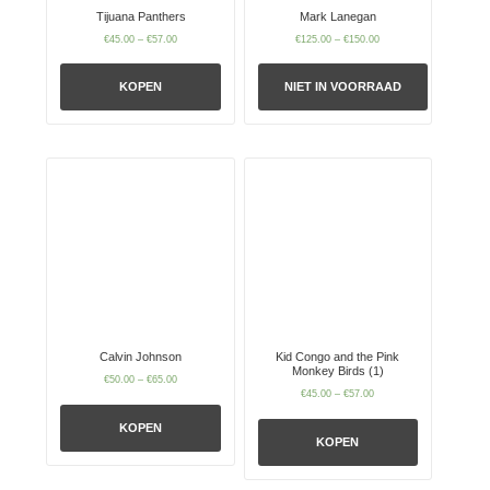
Tijuana Panthers
Mark Lanegan
€
45.00
–
€
57.00
€
125.00
–
€
150.00
KOPEN
NIET IN VOORRAAD
Calvin Johnson
Kid Congo and the Pink
Monkey Birds (1)
€
50.00
–
€
65.00
€
45.00
–
€
57.00
KOPEN
KOPEN