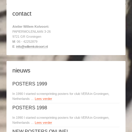
contact
Atelier Willem Kolvoort:
PAPIERMOLENLAAN 3-26
9721 GR Groningen
M
: 06 - 42252879
E
:
info@willemkolvoort.nl
nieuws
POSTERS 1999
In 1990 I started screenprinting posters for club VERA in Groningen,
Netherlands …
Lees verder
POSTERS 1998
In 1990 I started screenprinting posters for club VERA in Groningen,
Netherlands …
Lees verder
NEW POSTERS ONLINE!