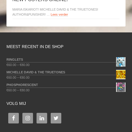
MARIA ISKARIOT! MICHELLE DAVID & THE TRUETONES!
AUTHOR&PUNISHER! …
Lees verder
MEEST RECENT IN DE SHOP
RINGLETS
€
60.00
–
€
80.00
MICHELLE DAVID & THE TRUETONES
€
60.00
–
€
80.00
PHOSPHORESCENT
€
60.00
–
€
80.00
VOLG MIJ