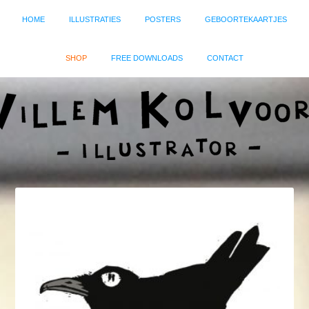
HOME
ILLUSTRATIES
POSTERS
GEBOORTEKAARTJES
SHOP
FREE DOWNLOADS
CONTACT