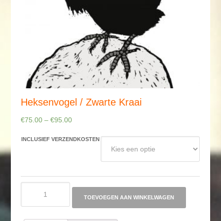
Heksenvogel / Zwarte Kraai
€
75.00
–
€
95.00
INCLUSIEF VERZENDKOSTEN
Heksenvogel
/
TOEVOEGEN AAN WINKELWAGEN
Zwarte
Kraai
aantal