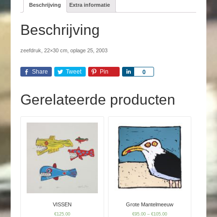
Beschrijving
Extra informatie
Beschrijving
zeefdruk, 22×30 cm, oplage 25, 2003
Share
Tweet
Pin
Share
0
Gerelateerde producten
VISSEN
Grote Mantelmeeuw
€
125.00
€
95.00
–
€
105.00