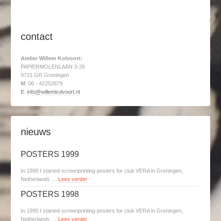
contact
Atelier Willem Kolvoort:
PAPIERMOLENLAAN 3-26
9721 GR Groningen
M
: 06 - 42252879
E
:
info@willemkolvoort.nl
nieuws
POSTERS 1999
In 1990 I started screenprinting posters for club VERA in Groningen,
Netherlands …
Lees verder
POSTERS 1998
In 1990 I started screenprinting posters for club VERA in Groningen,
Netherlands …
Lees verder