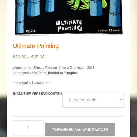
Ultimate Painting
€
50.00
–
€
65.00
gigposter for Ultimate Painting @ Vera Groningen, 2016
screenprint, 50×70 cm,
limited to 7 copies
—> shipping included <—
INCLUSIEF VERZENDKOSTEN
Ultimate
Painting
TOEVOEGEN AAN WINKELWAGEN
aantal