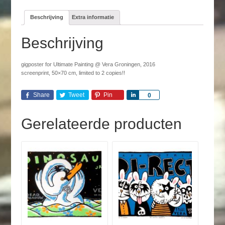
Beschrijving
Extra informatie
Beschrijving
gigposter for Ultimate Painting @ Vera Groningen, 2016
screenprint, 50×70 cm, limited to 2 copies!!
Share
Tweet
Pin
Share
0
Gerelateerde producten