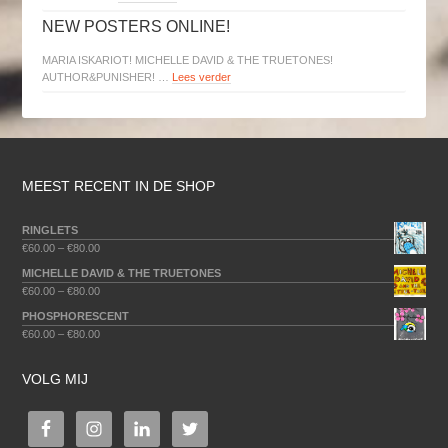
NEW POSTERS ONLINE!
MARIA ISKARIOT! MICHELLE DAVID & THE TRUETONES!
AUTHOR&PUNISHER! …
Lees verder
MEEST RECENT IN DE SHOP
RINGLETS
€
60.00
–
€
80.00
MICHELLE DAVID & THE TRUETONES
€
60.00
–
€
80.00
PHOSPHORESCENT
€
60.00
–
€
80.00
VOLG MIJ