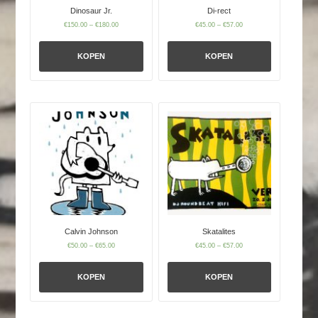
Dinosaur Jr.
Di-rect
€
150.00
–
€
180.00
€
45.00
–
€
57.00
KOPEN
KOPEN
Calvin Johnson
Skatalites
€
50.00
–
€
65.00
€
45.00
–
€
57.00
KOPEN
KOPEN