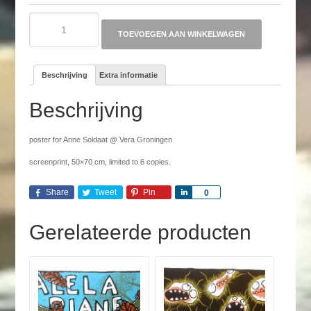
ANNE
SOLDAAT
TOEVOEGEN AAN WINKELWAGEN
aantal
Beschrijving
Extra informatie
Beschrijving
poster for Anne Soldaat @ Vera Groningen
screenprint, 50×70 cm, limited to 6 copies.
Share
Tweet
Pin
Share
0
Gerelateerde producten