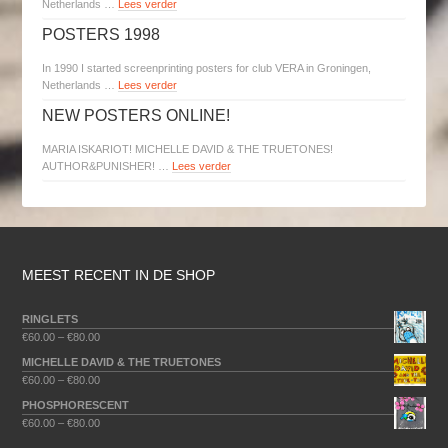
Netherlands …
Lees verder
POSTERS 1998
In 1990 I started screenprinting posters for club VERA in Groningen,
Netherlands …
Lees verder
NEW POSTERS ONLINE!
MARIA ISKARIOT! MICHELLE DAVID & THE TRUETONES!
AUTHOR&PUNISHER! …
Lees verder
MEEST RECENT IN DE SHOP
RINGLETS
€
60.00
–
€
80.00
MICHELLE DAVID & THE TRUETONES
€
60.00
–
€
80.00
PHOSPHORESCENT
€
60.00
–
€
80.00