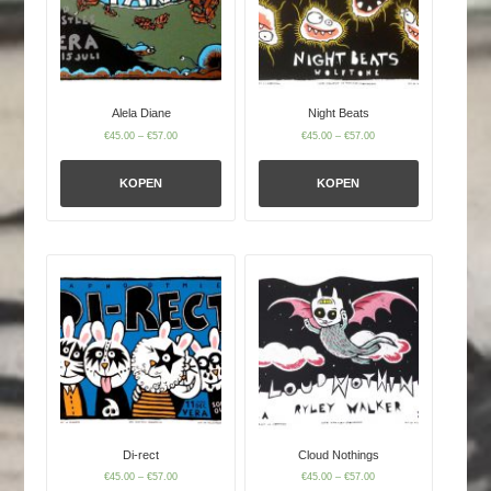
Alela Diane
Night Beats
€
45.00
–
€
57.00
€
45.00
–
€
57.00
KOPEN
KOPEN
Di-rect
Cloud Nothings
€
45.00
–
€
57.00
€
45.00
–
€
57.00