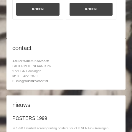
KOPEN
KOPEN
contact
Atelier Willem Kolvoort:
PAPIERMOLENLAAN 3-26
9721 GR Groningen
M
: 06 - 42252879
E
:
info@willemkolvoort.nl
nieuws
POSTERS 1999
In 1990 I started screenprinting posters for club VERA in Groningen,