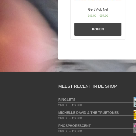
Gert Vlok Nel
€
45.00
–
€
57.00
KOPEN
MEEST RECENT IN DE SHOP
RINGLETS
€
60.00
–
€
80.00
MICHELLE DAVID & THE TRUETONES
€
60.00
–
€
80.00
PHOSPHORESCENT
€
60.00
–
€
80.00