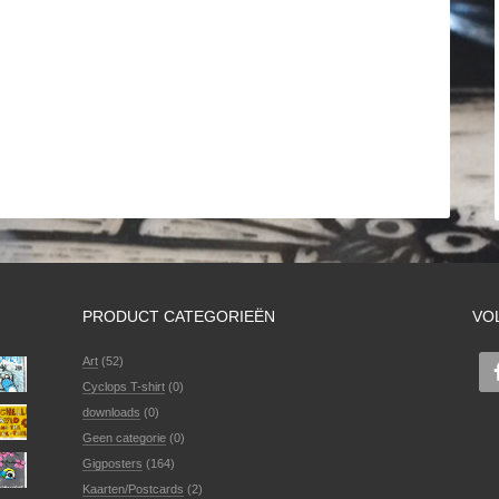
PRODUCT CATEGORIEËN
VO
Art
(52)
Cyclops T-shirt
(0)
downloads
(0)
Geen categorie
(0)
Gigposters
(164)
Kaarten/Postcards
(2)