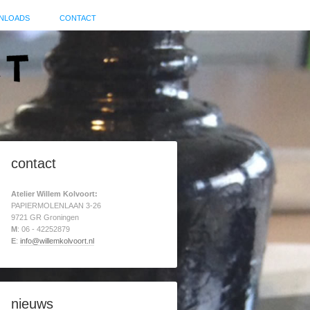
NLOADS
CONTACT
contact
Atelier Willem Kolvoort:
PAPIERMOLENLAAN 3-26
9721 GR Groningen
M
: 06 - 42252879
E
:
info@willemkolvoort.nl
nieuws