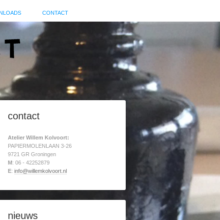
NLOADS
CONTACT
contact
Atelier Willem Kolvoort:
PAPIERMOLENLAAN 3-26
9721 GR Groningen
M
: 06 - 42252879
E
:
info@willemkolvoort.nl
nieuws