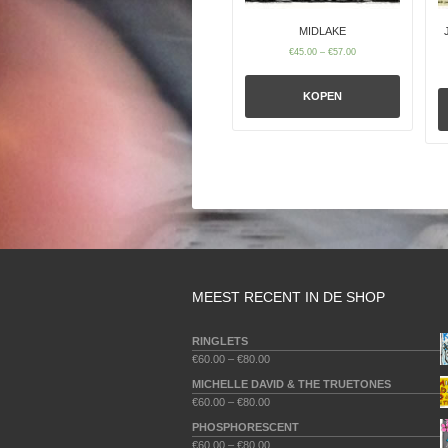
MIDLAKE
€
45.00
–
€
57.00
KOPEN
MEEST RECENT IN DE SHOP
RINGLETS
€
60.00
–
€
80.00
MICHELLE DAVID & THE TRUETONES
€
60.00
–
€
80.00
PHOSPHORESCENT
€
60.00
–
€
80.00