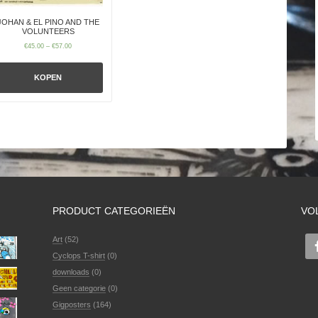
JOHAN & EL PINO AND THE
VOLUNTEERS
€
45.00
–
€
57.00
KOPEN
PRODUCT CATEGORIEËN
VO
Art
(52)
Cyclops T-shirt
(0)
downloads
(0)
Geen categorie
(0)
Gigposters
(164)