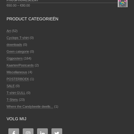
PHOSPHORESCENT
€
60.00
–
€
80.00
PRODUCT CATEGORIEËN
Art
(52)
Cyclops T-shirt
(0)
downloads
(0)
Geen categorie
(0)
Gigposters
(164)
Kaarten/Postcards
(2)
Miscellaneous
(4)
POSTERBOEK
(1)
SALE
(0)
T-shirt GULL
(0)
T-Shirts
(23)
Where the Candybeetle dwells...
(1)
VOLG MIJ