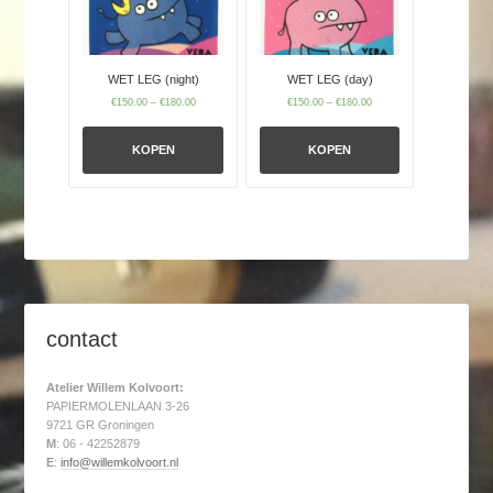
WET LEG (night)
WET LEG (day)
€
150.00
–
€
180.00
€
150.00
–
€
180.00
KOPEN
KOPEN
contact
Atelier Willem Kolvoort:
PAPIERMOLENLAAN 3-26
9721 GR Groningen
M
: 06 - 42252879
E
:
info@willemkolvoort.nl