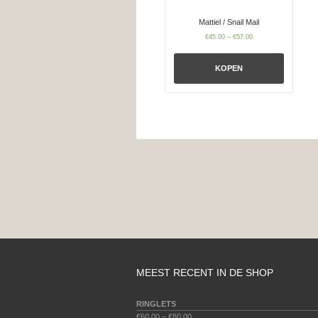
Mattiel / Snail Mail
€
45.00
–
€
57.00
KOPEN
MEEST RECENT IN DE SHOP
RINGLETS
€
60.00
–
€
80.00