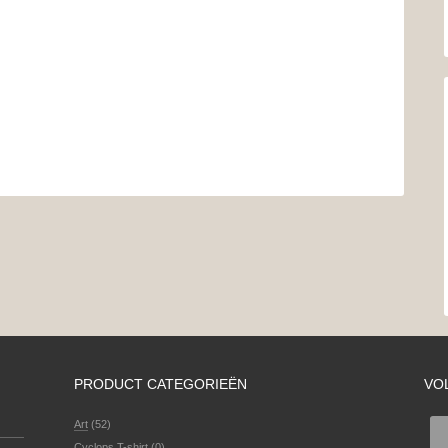
PRODUCT CATEGORIEËN
VO
Art
(52)
Cyclops T-shirt
(0)