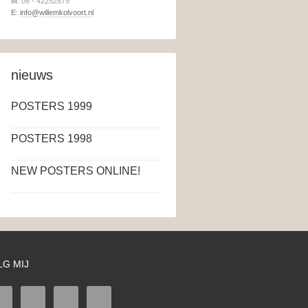
M
: 06 - 42252879
E
:
info@willemkolvoort.nl
nieuws
POSTERS 1999
POSTERS 1998
NEW POSTERS ONLINE!
LG MIJ