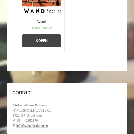
Wand
€
45.00
–
€
57.00
KOPEN
contact
Atelier Willem Kolvoort:
PAPIERMOLENLAAN 3-26
9721 GR Groningen
M
: 06 - 42252879
E
:
info@willemkolvoort.nl