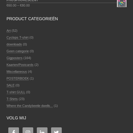
PHOSPHORESCENT
€
60.00
–
€
80.00
PRODUCT CATEGORIEËN
Art
(52)
Cyclops T-shirt
(0)
downloads
(0)
Geen categorie
(0)
Gigposters
(164)
Kaarten/Postcards
(2)
Miscellaneous
(4)
POSTERBOEK
(1)
SALE
(0)
T-shirt GULL
(0)
T-Shirts
(23)
Where the Candybeetle dwells...
(1)
VOLG MIJ