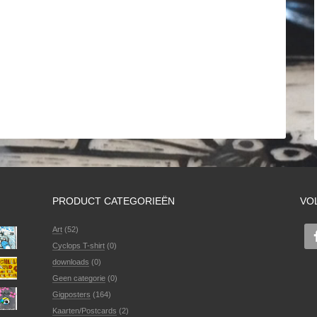
PRODUCT CATEGORIEËN
VO
Art
(52)
Cyclops T-shirt
(0)
downloads
(0)
Geen categorie
(0)
Gigposters
(164)
Kaarten/Postcards
(2)