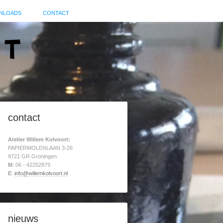
NLOADS
CONTACT
contact
Atelier Willem Kolvoort:
PAPIERMOLENLAAN 3-26
9721 GR Groningen
M
: 06 - 42252879
E
:
info@willemkolvoort.nl
nieuws