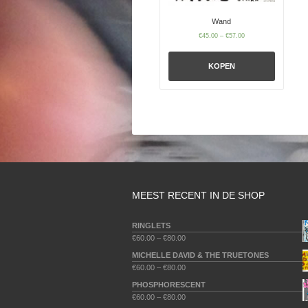
Wand
€
45.00
–
€
57.00
KOPEN
MEEST RECENT IN DE SHOP
RINGLETS
€
60.00
–
€
80.00
MICHELLE DAVID & THE TRUETONES
€
60.00
–
€
80.00
PHOSPHORESCENT
€
60.00
–
€
80.00