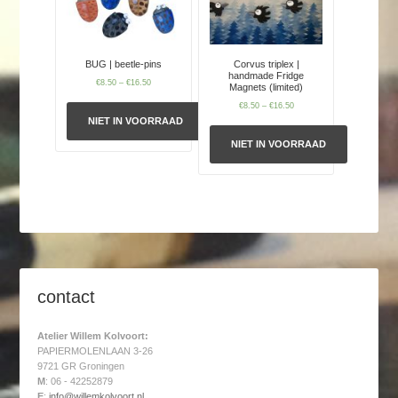
BUG | beetle-pins
Corvus triplex |
handmade Fridge
€
8.50
–
€
16.50
Magnets (limited)
€
8.50
–
€
16.50
NIET IN VOORRAAD
NIET IN VOORRAAD
contact
Atelier Willem Kolvoort:
PAPIERMOLENLAAN 3-26
9721 GR Groningen
M
: 06 - 42252879
E
:
info@willemkolvoort.nl