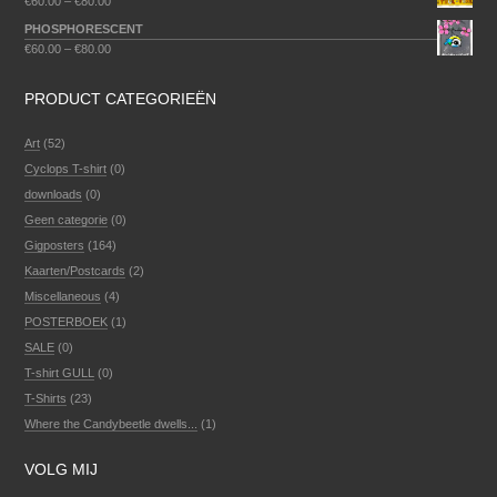
€
60.00
–
€
80.00
PHOSPHORESCENT
€
60.00
–
€
80.00
PRODUCT CATEGORIEËN
Art
(52)
Cyclops T-shirt
(0)
downloads
(0)
Geen categorie
(0)
Gigposters
(164)
Kaarten/Postcards
(2)
Miscellaneous
(4)
POSTERBOEK
(1)
SALE
(0)
T-shirt GULL
(0)
T-Shirts
(23)
Where the Candybeetle dwells...
(1)
VOLG MIJ