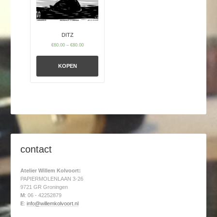
DITZ
€
60.00
–
€
80.00
KOPEN
contact
Atelier Willem Kolvoort:
PAPIERMOLENLAAN 3-26
9721 GR Groningen
M
: 06 - 42252879
E
:
info@willemkolvoort.nl