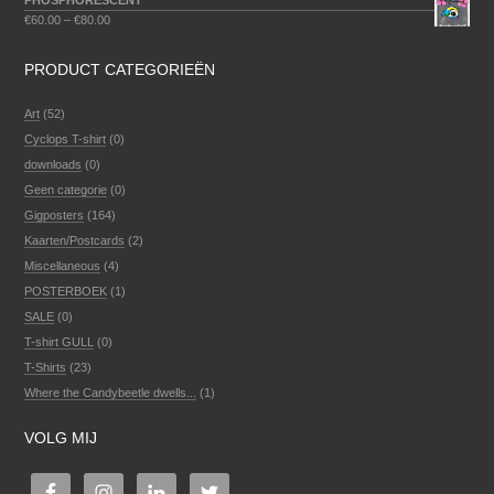
PHOSPHORESCENT
€
60.00
–
€
80.00
PRODUCT CATEGORIEËN
Art
(52)
Cyclops T-shirt
(0)
downloads
(0)
Geen categorie
(0)
Gigposters
(164)
Kaarten/Postcards
(2)
Miscellaneous
(4)
POSTERBOEK
(1)
SALE
(0)
T-shirt GULL
(0)
T-Shirts
(23)
Where the Candybeetle dwells...
(1)
VOLG MIJ