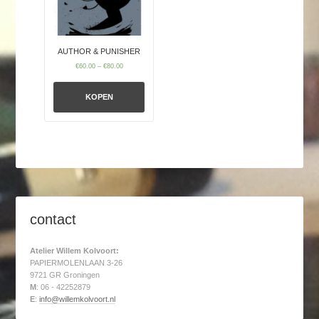
AUTHOR & PUNISHER
€
60.00
–
€
80.00
KOPEN
contact
Atelier Willem Kolvoort:
PAPIERMOLENLAAN 3-26
9721 GR Groningen
M
: 06 - 42252879
E
:
info@willemkolvoort.nl