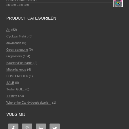
PHOSPHORESCENT
€
60.00
–
€
80.00
PRODUCT CATEGORIEËN
Art
(52)
Cyclops T-shirt
(0)
downloads
(0)
Geen categorie
(0)
Gigposters
(164)
Kaarten/Postcards
(2)
Miscellaneous
(4)
POSTERBOEK
(1)
SALE
(0)
T-shirt GULL
(0)
T-Shirts
(23)
Where the Candybeetle dwells...
(1)
VOLG MIJ