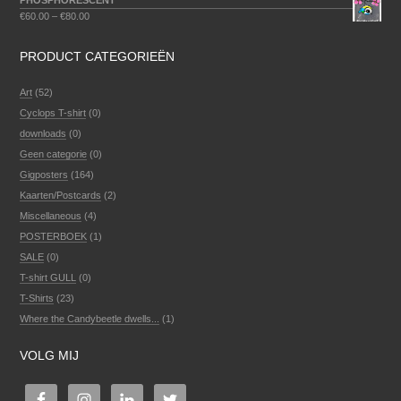
PHOSPHORESCENT
€
60.00
–
€
80.00
PRODUCT CATEGORIEËN
Art
(52)
Cyclops T-shirt
(0)
downloads
(0)
Geen categorie
(0)
Gigposters
(164)
Kaarten/Postcards
(2)
Miscellaneous
(4)
POSTERBOEK
(1)
SALE
(0)
T-shirt GULL
(0)
T-Shirts
(23)
Where the Candybeetle dwells...
(1)
VOLG MIJ