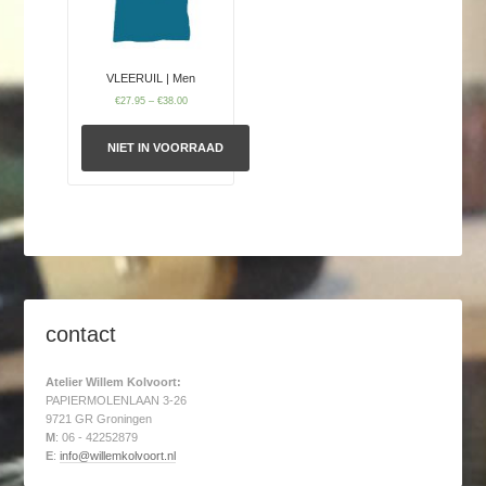
VLEERUIL | Men
€
27.95
–
€
38.00
NIET IN VOORRAAD
contact
Atelier Willem Kolvoort:
PAPIERMOLENLAAN 3-26
9721 GR Groningen
M
: 06 - 42252879
E
:
info@willemkolvoort.nl