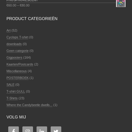
PHOSPHORESCENT
€
60.00
–
€
80.00
PRODUCT CATEGORIEËN
Art
(52)
Cyclops T-shirt
(0)
downloads
(0)
Geen categorie
(0)
Gigposters
(164)
Kaarten/Postcards
(2)
Miscellaneous
(4)
POSTERBOEK
(1)
SALE
(0)
T-shirt GULL
(0)
T-Shirts
(23)
Where the Candybeetle dwells...
(1)
VOLG MIJ