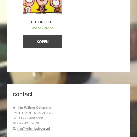
THE ORIELLES
€
50.00
–
€
70.00
KOPEN
contact
Atelier Willem Kolvoort:
PAPIERMOLENLAAN 3-26
9721 GR Groningen
M
: 06 - 42252879
E
:
info@willemkolvoort.nl