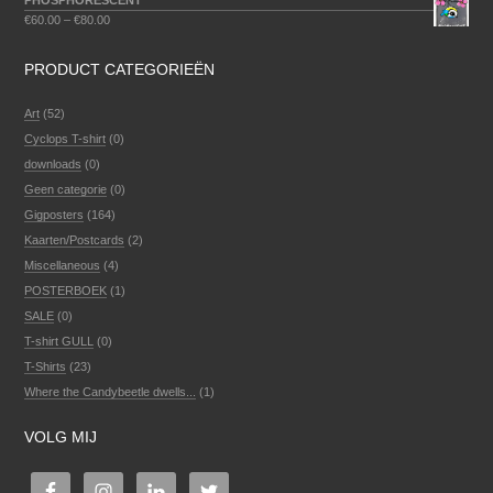
PHOSPHORESCENT
€
60.00
–
€
80.00
PRODUCT CATEGORIEËN
Art
(52)
Cyclops T-shirt
(0)
downloads
(0)
Geen categorie
(0)
Gigposters
(164)
Kaarten/Postcards
(2)
Miscellaneous
(4)
POSTERBOEK
(1)
SALE
(0)
T-shirt GULL
(0)
T-Shirts
(23)
Where the Candybeetle dwells...
(1)
VOLG MIJ