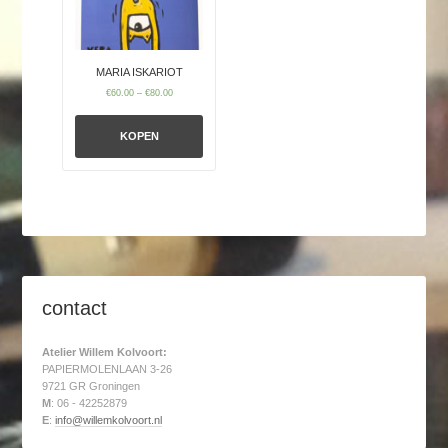
MARIA ISKARIOT
€
60.00
–
€
80.00
KOPEN
contact
Atelier Willem Kolvoort:
PAPIERMOLENLAAN 3-26
9721 GR Groningen
M
: 06 - 42252879
E
:
info@willemkolvoort.nl