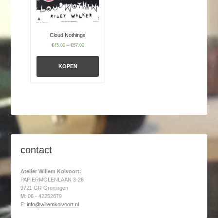
Cloud Nothings
€
45.00
–
€
57.00
KOPEN
contact
Atelier Willem Kolvoort:
PAPIERMOLENLAAN 3-26
9721 GR Groningen
M
: 06 - 42252879
E
:
info@willemkolvoort.nl