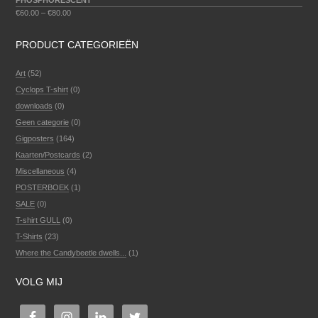
PHOSPHORESCENT
€
60.00
–
€
80.00
PRODUCT CATEGORIEËN
Art
(52)
Cyclops T-shirt
(0)
downloads
(0)
Geen categorie
(0)
Gigposters
(164)
Kaarten/Postcards
(2)
Miscellaneous
(4)
POSTERBOEK
(1)
SALE
(0)
T-shirt GULL
(0)
T-Shirts
(23)
Where the Candybeetle dwells...
(1)
VOLG MIJ