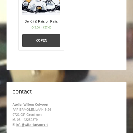
De Kift & Rats on Rafts
€
45.00
–
€
57.00
KOPEN
contact
Atelier Willem Kolvoort:
PAPIERMOLENLAAN 3-26
9721 GR Groningen
M
: 06 - 42252879
E
:
info@willemkolvoort.nl