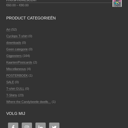
PHOSPHORESCENT
€
60.00
–
€
80.00
PRODUCT CATEGORIEËN
Art
(52)
Cyclops T-shirt
(0)
downloads
(0)
Geen categorie
(0)
Gigposters
(164)
Kaarten/Postcards
(2)
Miscellaneous
(4)
POSTERBOEK
(1)
SALE
(0)
T-shirt GULL
(0)
T-Shirts
(23)
Where the Candybeetle dwells...
(1)
VOLG MIJ