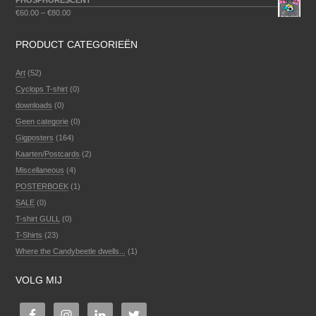
PHOSPHORESCENT
€
60.00
–
€
80.00
PRODUCT CATEGORIEËN
Art
(52)
Cyclops T-shirt
(0)
downloads
(0)
Geen categorie
(0)
Gigposters
(164)
Kaarten/Postcards
(2)
Miscellaneous
(4)
POSTERBOEK
(1)
SALE
(0)
T-shirt GULL
(0)
T-Shirts
(23)
Where the Candybeetle dwells...
(1)
VOLG MIJ