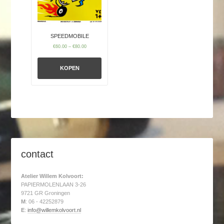
SPEEDMOBILE
€
60.00
–
€
80.00
KOPEN
contact
Atelier Willem Kolvoort:
PAPIERMOLENLAAN 3-26
9721 GR Groningen
M
: 06 - 42252879
E
:
info@willemkolvoort.nl