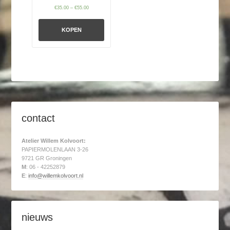
€
35.00
–
€
55.00
KOPEN
contact
Atelier Willem Kolvoort:
PAPIERMOLENLAAN 3-26
9721 GR Groningen
M
: 06 - 42252879
E
:
info@willemkolvoort.nl
nieuws