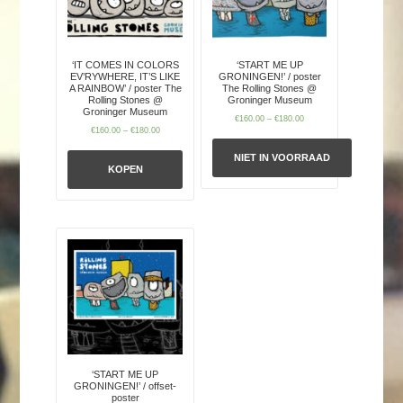
‘IT COMES IN COLORS
‘START ME UP
EV’RYWHERE, IT’S LIKE
GRONINGEN!’ / poster
A RAINBOW’ / poster The
The Rolling Stones @
Rolling Stones @
Groninger Museum
Groninger Museum
€
160.00
–
€
180.00
€
160.00
–
€
180.00
NIET IN VOORRAAD
KOPEN
‘START ME UP
GRONINGEN!’ / offset-
poster