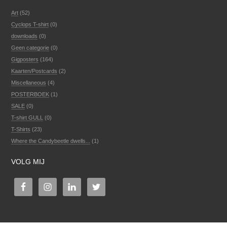
Art
(52)
Cyclops T-shirt
(0)
downloads
(0)
Geen categorie
(0)
Gigposters
(164)
Kaarten/Postcards
(2)
Miscellaneous
(4)
POSTERBOEK
(1)
SALE
(0)
T-shirt GULL
(0)
T-Shirts
(23)
Where the Candybeetle dwells...
(1)
VOLG MIJ